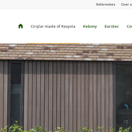
Referenties
Over 
Home
Cirqlar made of Resysta
Kebony
Eurotec
Co