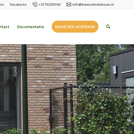
ons
Vacatures
+31702250160
info@bewustindebouw.nl
ntact
Documentatie
MAAK EEN AFSPRAAK