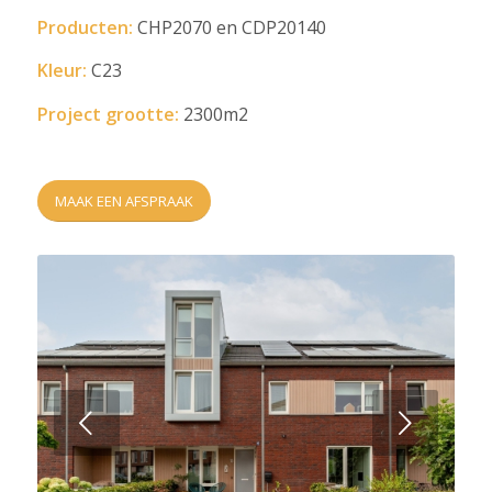
Producten:
CHP2070 en CDP20140
Kleur:
C23
Project grootte:
2300m2
MAAK EEN AFSPRAAK
Next