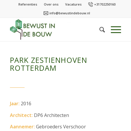
Referenties
Over ons
Vacatures
+31702250160
info@bewustindebouw.nl
PARK ZESTIENHOVEN
ROTTERDAM
Jaar:
2016
Architect:
DP6 Architecten
Aannemer:
Gebroeders Verschoor