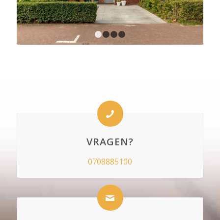
1
2
3
4
VRAGEN?
0708885100