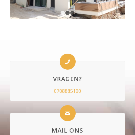
1
2
3
VRAGEN?
0708885100
MAIL ONS