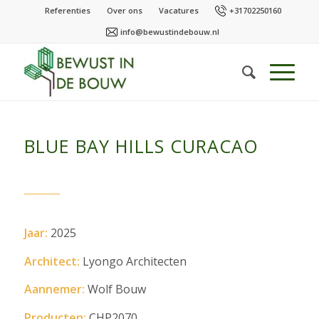
Referenties
Over ons
Vacatures
+31702250160
info@bewustindebouw.nl
BLUE BAY HILLS CURACAO
Jaar:
2025
Architect:
Lyongo Architecten
Aannemer:
Wolf Bouw
Producten:
CHP2070