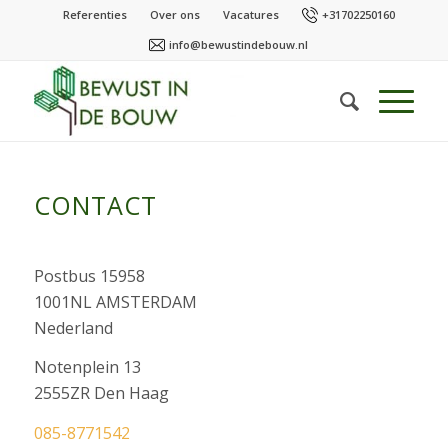
Referenties
Over ons
Vacatures
+31702250160
info@bewustindebouw.nl
CONTACT
Postbus 15958
1001NL AMSTERDAM
Nederland
Notenplein 13
2555ZR Den Haag
085-8771542