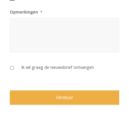
DD
Opmerkingen
*
slash
MM
slash
YYYY
Ik wil graag de nieuwsbrief ontvangen
CAPTCHA